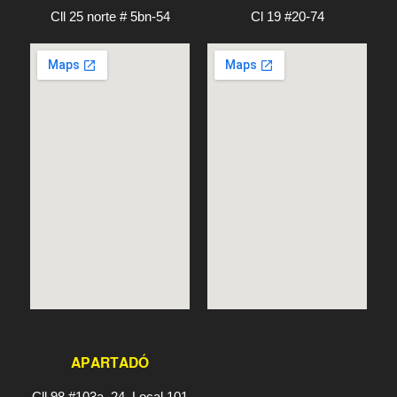
Cll 25 norte # 5bn-54
Cl 19 #20-74
APARTADÓ
Cll 98 #103a–24, Local 101